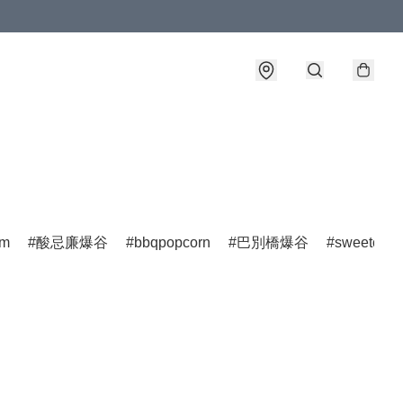
am
酸忌廉爆谷
bbqpopcorn
巴別橋爆谷
sweetchee