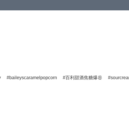
y
baileyscaramelpopcorn
百利甜酒焦糖爆谷
sourcre