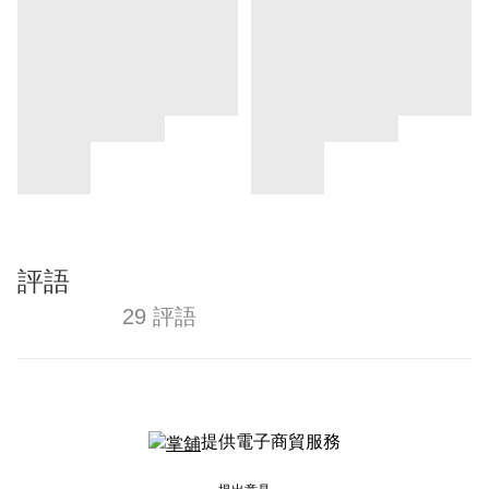
評語
29 評語
提供電子商貿服務