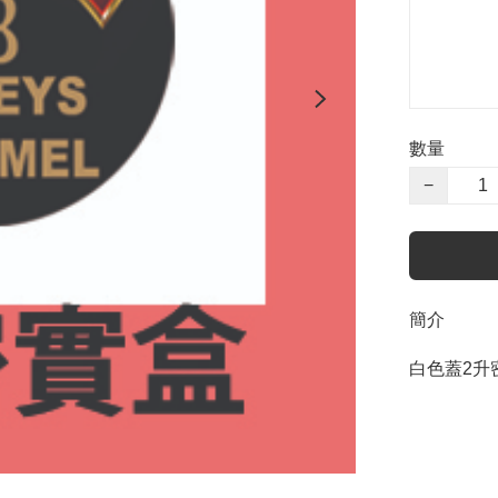
數量
−
簡介
白色蓋2升密