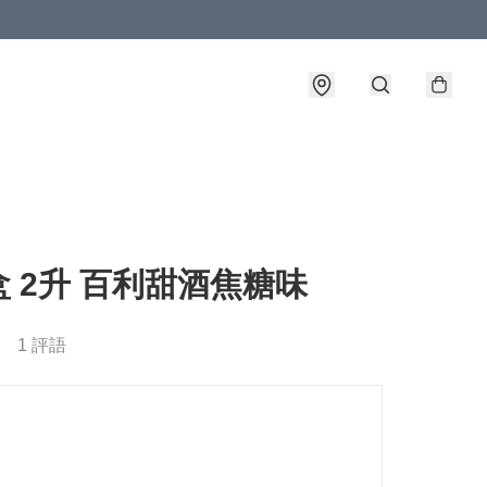
 2升 百利甜酒焦糖味
1 評語